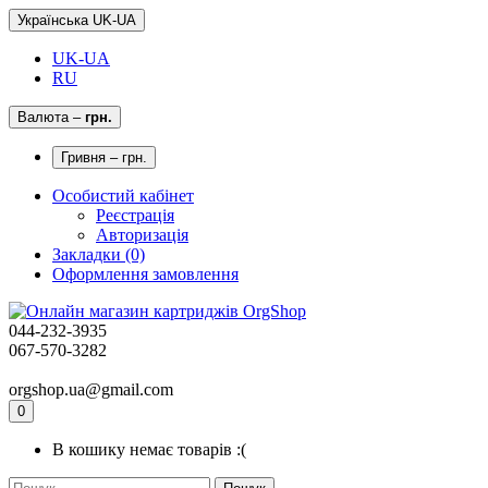
Українська UK-UA
UK-UA
RU
Валюта
–
грн.
Гривня – грн.
Особистий кабінет
Реєстрація
Авторизація
Закладки (0)
Оформлення замовлення
044-232-3935
067-570-3282
orgshop.ua@gmail.com
0
В кошику немає товарів :(