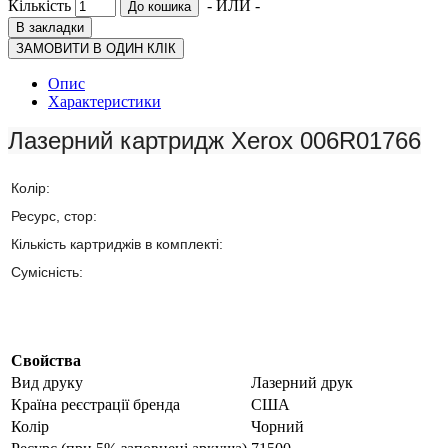
Кількість
- ИЛИ -
До кошика
В закладки
ЗАМОВИТИ В ОДИН КЛІК
Опис
Характеристики
Лазерний картридж
Xerox 006R01766
Колір:
Ресурс, стор:
Кількість картриджів в комплекті:
Сумісність:
Свойства
Вид друку
Лазерний друк
Країна реєстрації бренда
США
Колір
Чорний