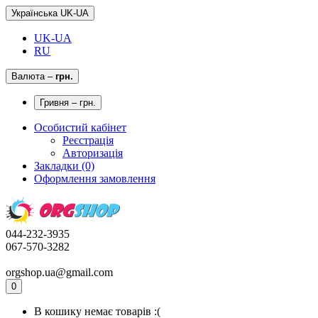
Українська UK-UA
UK-UA
RU
Валюта
–
грн.
Гривня – грн.
Особистий кабінет
Реєстрація
Авторизація
Закладки (0)
Оформлення замовлення
044-232-3935
067-570-3282
orgshop.ua@gmail.com
0
В кошику немає товарів :(