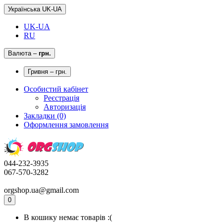
Українська UK-UA
UK-UA
RU
Валюта
–
грн.
Гривня – грн.
Особистий кабінет
Реєстрація
Авторизація
Закладки (0)
Оформлення замовлення
044-232-3935
067-570-3282
orgshop.ua@gmail.com
0
В кошику немає товарів :(