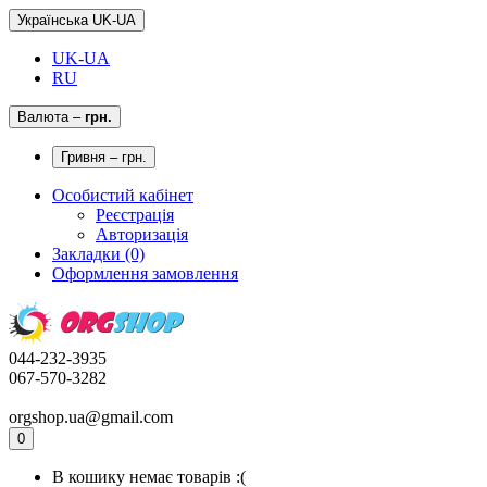
Українська UK-UA
UK-UA
RU
Валюта
–
грн.
Гривня – грн.
Особистий кабінет
Реєстрація
Авторизація
Закладки (0)
Оформлення замовлення
044-232-3935
067-570-3282
orgshop.ua@gmail.com
0
В кошику немає товарів :(