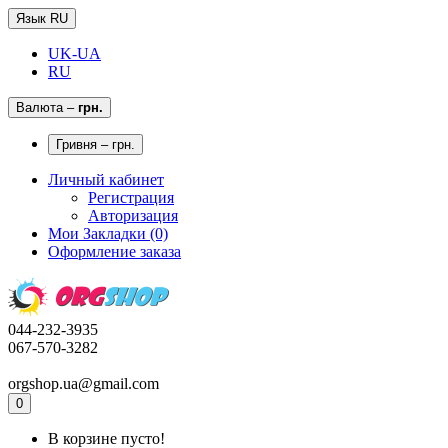
Язык RU
UK-UA
RU
Валюта
–
грн.
Гривня – грн.
Личный кабинет
Регистрация
Авторизация
Мои Закладки (0)
Оформление заказа
044-232-3935
067-570-3282
orgshop.ua@gmail.com
0
В корзине пусто!